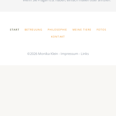
Wenn Sie Fragen o.ä. haben, einfach mailen oder anrufen.
NAVIGATION
START
BETREUUNG
PHILOSOPHIE
MEINE TIERE
FOTOS
ÜBERSPRINGEN
KONTAKT
©2026 Monika Klein -
Impressum
-
Links