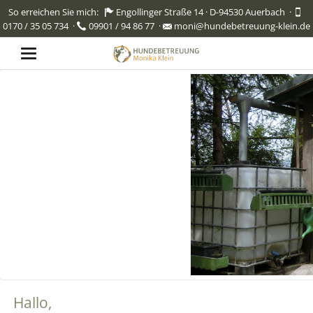
So erreichen Sie mich:
Engollinger Straße 14 · D-94530 Auerbach
·
0170 / 35 05 734
·
09901 / 94 86 77
·
moni@hundebetreuung-klein.de
Hallo,